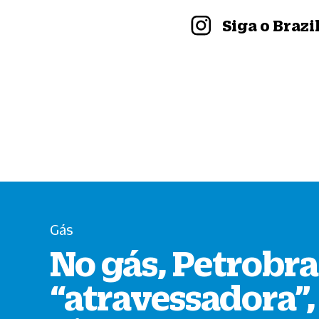
Siga o Braz
Gás
No gás, Petrobra
“
atravessadora
”