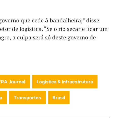
overno que cede à bandalheira,” disse
or de logística. “Se o rio secar e ficar um
agro, a culpa será só deste governo de
FRA Journal
Logística & Infraestrutura
o
Transportes
Brasil