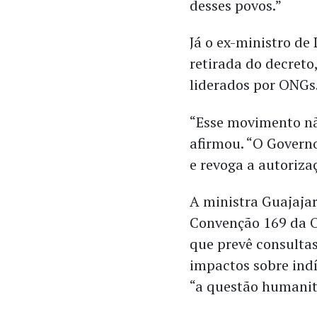
desses povos.”
Já o ex-ministro de 
retirada do decreto
liderados por ONGs
“Esse movimento nã
afirmou. “O Govern
e revoga a autoriza
A ministra Guajaja
Convenção 169 da O
que prevê consulta
impactos sobre ind
“a questão humanit