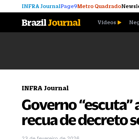
INFRA Journal
Page9
Metro Quadrado
Newsl
Brazil
Journal
Vídeos
Neg
A Moeda que Vingou
INFRA Journal
Governo “escuta” a
recua de decreto s
23 de fevereiro de 2026