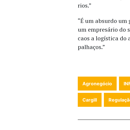
rios.”
“É um absurdo um g
um empresário do set
caos a logística do 
palhaços.”
Agronegócio
IN
Cargill
Regulaçã