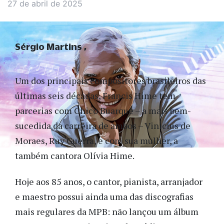
27 de abril de 2025
Sérgio Martins
Um dos principais compositores brasileiros das
últimas seis décadas, Francis Hime tem
parcerias com Chico Buarque – a mais bem-
sucedida da carreira de ambos – Vinicius de
Moraes, Ruy Guerra, e com sua mulher, a
também cantora Olívia Hime.
Hoje aos 85 anos, o cantor, pianista, arranjador
e maestro possui ainda uma das discografias
mais regulares da MPB: não lançou um álbum