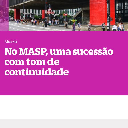
Museu
No MASP, uma sucessão
com tom de
continuidade