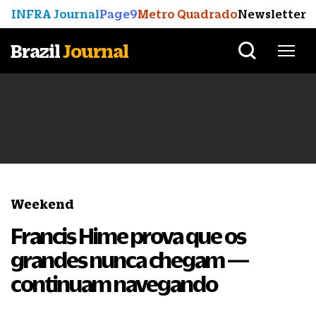
INFRA Journal
Page9
Metro Quadrado
Newsletter
Brazil
Journal
Weekend
Francis Hime prova que os
grandes nunca chegam —
continuam navegando