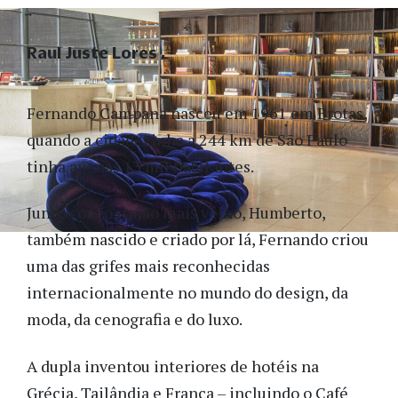
Raul Juste Lores
Fernando Campana nasceu em 1961 em Brotas,
quando a cidadezinha a 244 km de São Paulo
tinha apenas 13 mil habitantes.
Junto com o irmão mais velho, Humberto,
também nascido e criado por lá, Fernando criou
uma das grifes mais reconhecidas
internacionalmente no mundo do design, da
moda, da cenografia e do luxo.
A dupla inventou interiores de hotéis na
Grécia, Tailândia e França – incluindo o Café