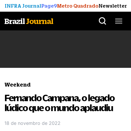
INFRA Journal
Page9
Metro Quadrado
Newsletter
Brazil
Journal
Weekend
Fernando Campana, o legado
lúdico que o mundo aplaudiu
18 de novembro de 2022