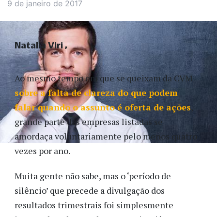
9 de janeiro de 2017
Natalia Viri
Ao mesmo tempo em que se queixam da CVM
sobre a falta de clareza do que podem
falar quando o assunto é oferta de ações
,
grande parte das empresas listadas se
amordaça voluntariamente pelo menos quatro
vezes por ano.
Muita gente não sabe, mas o ‘período de
silêncio’ que precede a divulgação dos
resultados trimestrais foi simplesmente