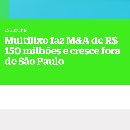
ESG Journal
Multilixo faz M&A de R$
150 milhões e cresce fora
de São Paulo