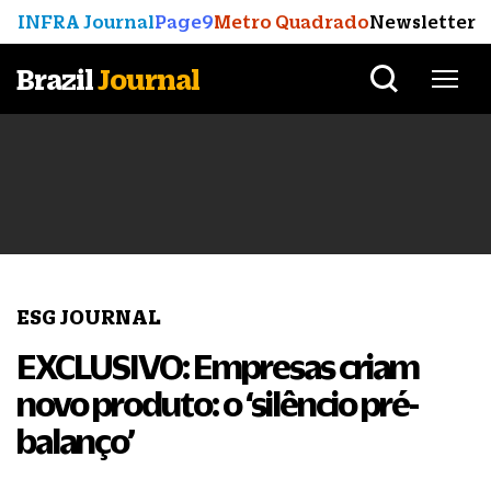
INFRA Journal
Page9
Metro Quadrado
Newsletter
Brazil
Journal
ESG JOURNAL
EXCLUSIVO: Empresas criam
novo produto: o ‘silêncio pré-
balanço’