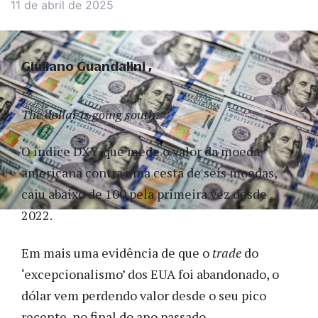
11 de abril de 2025
Giuliano Guandalini
The dollar is going south.
O índice DXY, que mede o valor da moeda
americana contra uma cesta de seis moedas,
caiu abaixo de 100 pela primeira vez desde
2022.
Em mais uma evidência de que o
trade
do
‘excepcionalismo’ dos EUA foi abandonado, o
dólar vem perdendo valor desde o seu pico
recente, no final do ano passado.