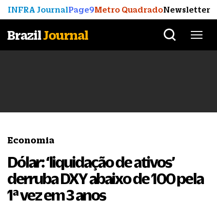
INFRA Journal
Page9
Metro Quadrado
Newsletter
Brazil
Journal
Economia
Dólar: ‘liquidação de ativos’
derruba DXY abaixo de 100 pela
1ª vez em 3 anos