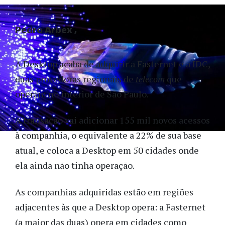
Pedro Arbex
A Desktop acaba de adquirir a Fasternet e a IDC,
duas provedoras regionais de
telecom
que
operam no interior de São Paulo.
A transação vai adicionar 155 mil novos acessos
à companhia, o equivalente a 22% de sua base
atual, e coloca a Desktop em 50 cidades onde
ela ainda não tinha operação.
As companhias adquiridas estão em regiões
adjacentes às que a Desktop opera: a Fasternet
(a maior das duas) opera em cidades como