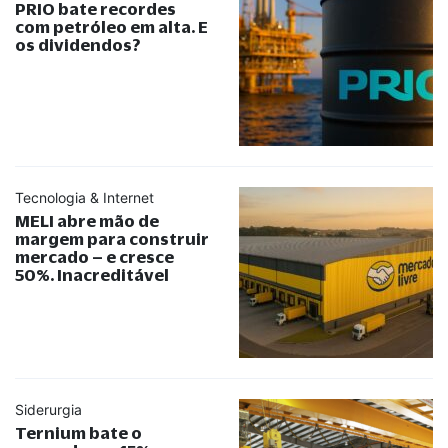
PRIO bate recordes
com petróleo em alta. E
os dividendos?
Tecnologia & Internet
MELI abre mão de
margem para construir
mercado – e cresce
50%. Inacreditável
Siderurgia
Ternium bate o