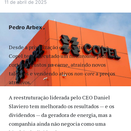
11 de abril de 2025
Pedro Arbex
Desde a privatização em agosto de 2023, a
Copel tem executado um
turnaround
profundo,
cortando custos na carne, atraindo novos
talentos e vendendo ativos
non-core
a preços
atrativos.
A reestruturação liderada pelo CEO Daniel
Slaviero tem melhorado os resultados — e os
dividendos — da geradora de energia, mas a
companhia ainda não negocia como uma