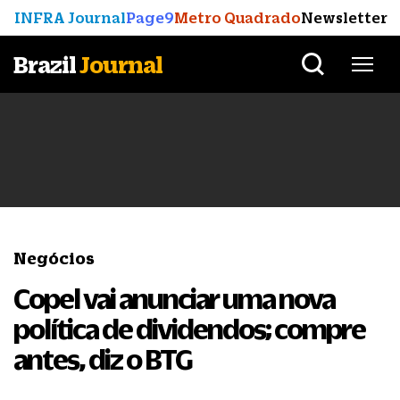
INFRA Journal
Page9
Metro Quadrado
Newsletter
Brazil
Journal
Negócios
Copel vai anunciar uma nova
política de dividendos; compre
antes, diz o BTG