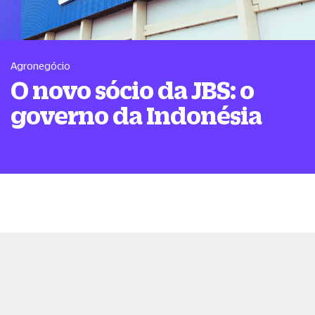
Agronegócio
O novo sócio da JBS: o
governo da Indonésia