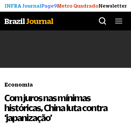
INFRA Journal
Page9
Metro Quadrado
Newsletter
Brazil
Journal
Economia
Com juros nas mínimas
históricas, China luta contra
‘japanização’