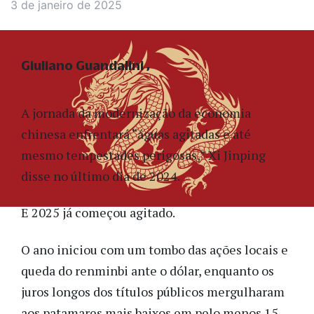
3 de janeiro de 2025
Giuliano Guandalini
A jornada da modernização da economia
chinesa enfrentará “águas agitadas e até
mesmo tempestades perigosas,” Xi Jinping
disse no último dia de 2024.
E 2025 já começou agitado.
O ano iniciou com um tombo das ações locais e
queda do renminbi ante o dólar, enquanto os
juros longos dos títulos públicos mergulharam
aos patamares mais baixos em pelo menos 15