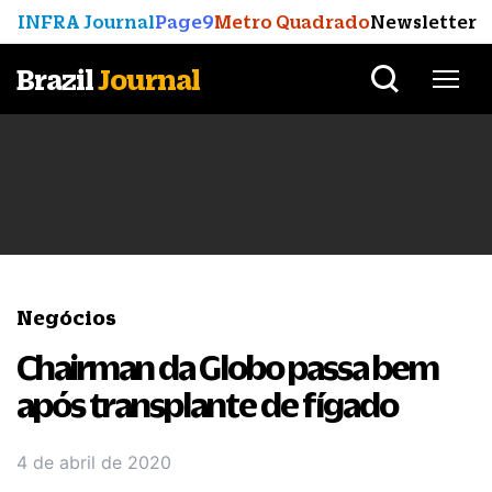
INFRA Journal
Page9
Metro Quadrado
Newsletter
Brazil
Journal
Negócios
Chairman da Globo passa bem
após transplante de fígado
4 de abril de 2020