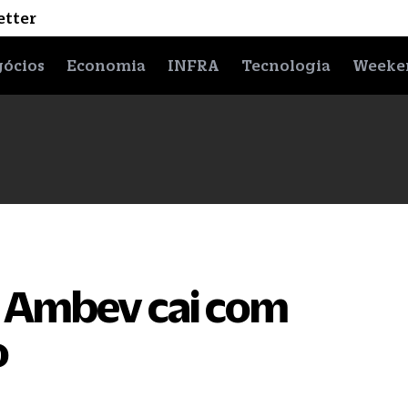
etter
ócios
Economia
INFRA
Tecnologia
Weeke
: Ambev cai com
o