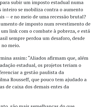
s para subir um imposto estadual numa
 inteiro se mobiliza contra o aumento
ais — e no meio de uma recessão brutal?
aumento de imposto num revestimento de
e um link com o combate à pobreza, e está
rasil sempre perdoa um desaforo, desde
’ no meio.
ermina assim: “Aliados afirmam que, além
adação estadual, os projetos teriam o
iferenciar a gestão paulista da
ilma Rousseff, que pouco tem ajudado a
as de caixa dos demais entes da
anto, são mais semelhanças do que