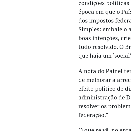
condições política
época em que o País
dos impostos feder
Simples: embale o 
boas intenções, cri
tudo resolvido. O B
que haja um ‘social
A nota do Painel t
de melhorar a arrec
efeito político de d
administração de D
resolver os problem
federação.”
O que se vê, no ent