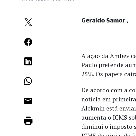
Geraldo Samor
A ação da Ambev ca
Paulo pretende aum
25%. Os papeis caí
De acordo com a co
notícia em primeir
Alckmin está envia
aumenta o ICMS sob
diminui o imposto 
ICMS do arroz, do fe