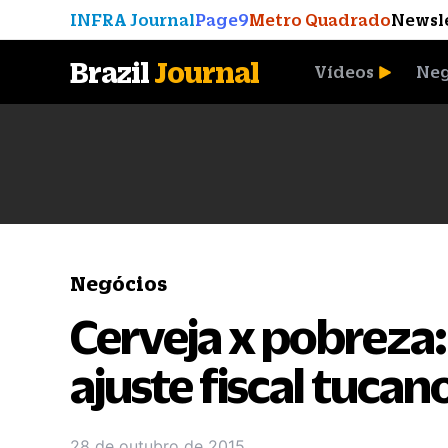
INFRA Journal
Page9
Metro Quadrado
Newsl
Brazil
Journal
Vídeos
Neg
A Moeda que Vingou
Negócios
Cerveja x pobreza
ajuste fiscal tucan
28 de outubro de 2015