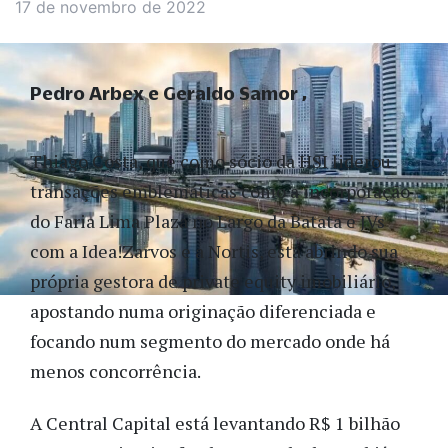
17 de novembro de 2022
Pedro Arbex e Geraldo Samor
Thiago Costa, que como sócio da HSI liderou
transações emblemáticas como a incorporação
do Faria Lima Plaza no Largo da Batata e JVs
com a Idea!Zarvos e a Nortis, está abrindo sua
própria gestora de private equity imobiliário,
apostando numa originação diferenciada e
focando num segmento do mercado onde há
menos concorrência.
A Central Capital está levantando R$ 1 bilhão