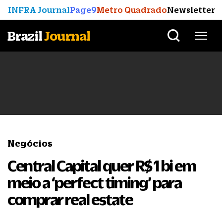
INFRA Journal
Page9
Metro Quadrado
Newsletter
Brazil
Journal
Negócios
Central Capital quer R$ 1 bi em
meio a ‘perfect timing’ para
comprar real estate