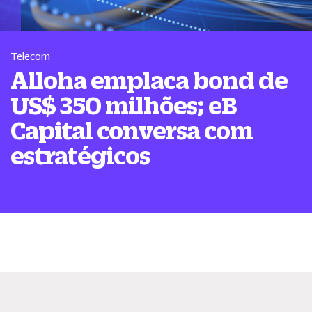
Telecom
Alloha emplaca bond de
US$ 350 milhões; eB
Capital conversa com
estratégicos