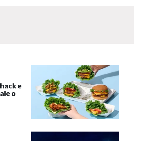
hack e
ale o