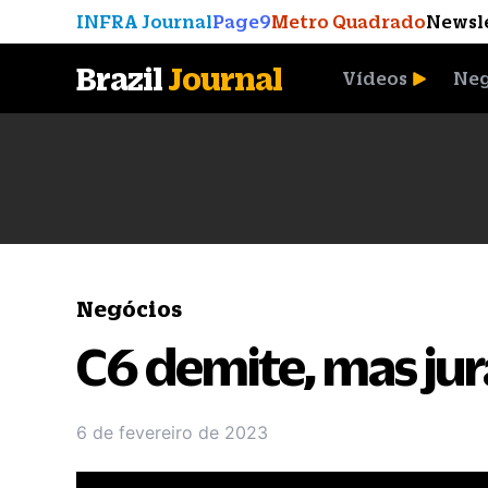
INFRA Journal
Page9
Metro Quadrado
Newsl
Brazil
Journal
Vídeos
Neg
A Moeda que Vingou
Negócios
C6 demite, mas jur
6 de fevereiro de 2023