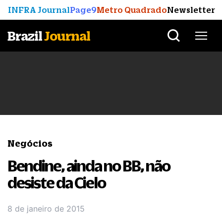
INFRA Journal
Page9
Metro Quadrado
Newsletter
Brazil
Journal
Negócios
Bendine, ainda no BB, não
desiste da Cielo
8 de janeiro de 2015