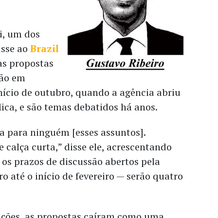
i, um dos
isse ao
Brazil
as propostas
tão em
nício de outubro, quando a agência abriu
ica, e são temas debatidos há anos.
a para ninguém [esses assuntos].
 calça curta,” disse ele, acrescentando
os prazos de discussão abertos pela
o até o início de fevereiro — serão quatro
ções, as propostas caíram como uma