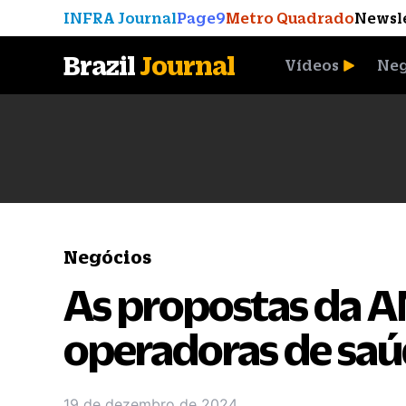
INFRA Journal
Page9
Metro Quadrado
Newsl
Brazil
Journal
Vídeos
Neg
A Moeda que Vingou
Negócios
As propostas da A
operadoras de sa
19 de dezembro de 2024