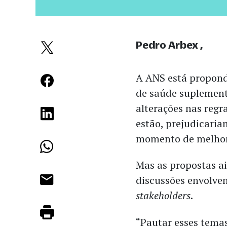
Pedro Arbex
A ANS está propond
de saúde suplement
alterações nas regr
estão, prejudicari
momento de melhora
Mas as propostas ai
discussões envolve
stakeholders
.
“Pautar esses temas