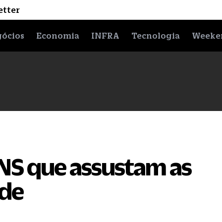
etter
ócios
Economia
INFRA
Tecnologia
Weeke
NS que assustam as
úde