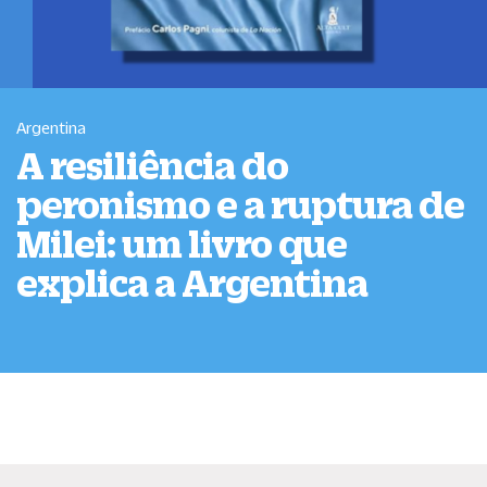
Argentina
A resiliência do
peronismo e a ruptura de
Milei: um livro que
explica a Argentina