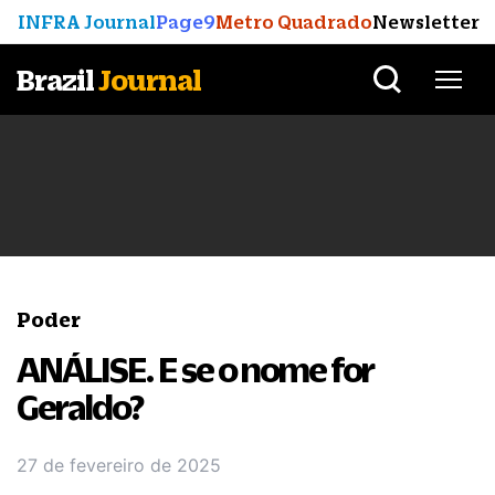
INFRA Journal
Page9
Metro Quadrado
Newsletter
Brazil
Journal
Poder
ANÁLISE. E se o nome for
Geraldo?
27 de fevereiro de 2025