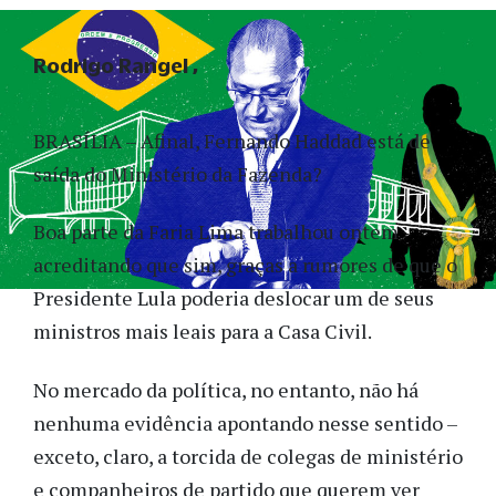
Rodrigo Rangel
BRASÍLIA – Afinal, Fernando Haddad está de
saída do Ministério da Fazenda?
Boa parte da Faria Lima trabalhou ontem
acreditando que sim, graças a rumores de que o
Presidente Lula poderia deslocar um de seus
ministros mais leais para a Casa Civil.
No mercado da política, no entanto, não há
nenhuma evidência apontando nesse sentido –
exceto, claro, a torcida de colegas de ministério
e companheiros de partido que querem ver