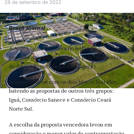
28 de setembro de 2022
Brazil Journal
A Aegea saiu vencedora no leilão de
saneamento realizado ontem pela Companhia
de Água e Esgoto do Ceará (Cagece).
A empresa ficou com os dois blocos licitados,
batendo as propostas de outros três grupos:
Iguá, Consórcio Sanece e Consórcio Ceará
Norte Sul.
A escolha da proposta vencedora levou em
consideração o menor valor de contraprestação