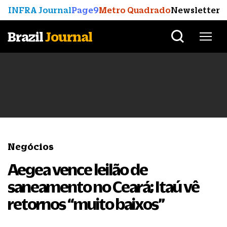
INFRA Journal
Page9
Metro Quadrado
Newsletter
Brazil
Journal
Negócios
Aegea vence leilão de
saneamento no Ceará; Itaú vê
retornos “muito baixos”