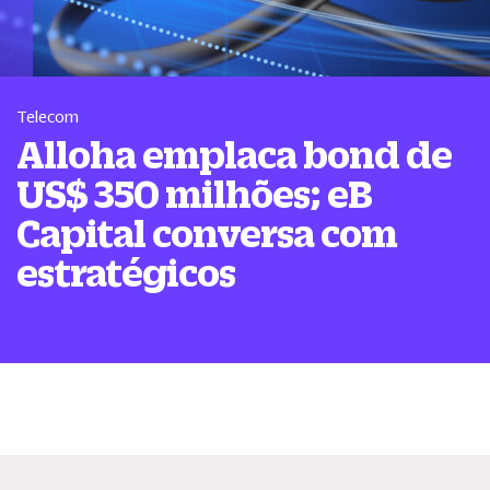
Telecom
Alloha emplaca bond de
US$ 350 milhões; eB
Capital conversa com
estratégicos