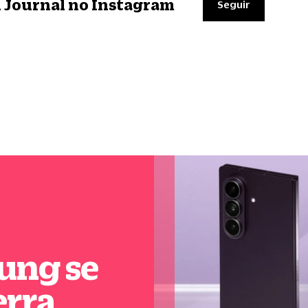
il Journal no Instagram
Seguir
ung se
erra