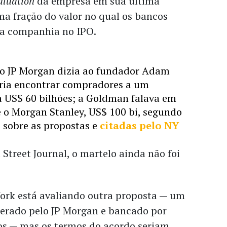
aluation 
da empresa em sua última 
a fração do valor no qual os bancos 
a companhia no IPO. 
o JP Morgan dizia ao fundador Adam 
ia encontrar compradores a um 
a US$ 60 bilhões; a Goldman falava em 
e o Morgan Stanley, US$ 100 bi, segundo 
 sobre as propostas e
citadas pelo NY 
Street Journal, o martelo ainda não foi 
rk está avaliando outra proposta 
— 
um 
derado pelo JP Morgan e bancado por 
os 
— 
mas os termos do acordo seriam 