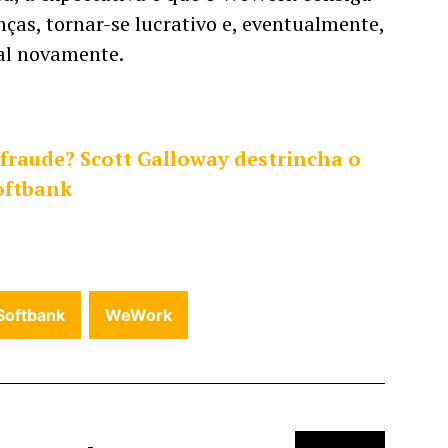
ças, tornar-se lucrativo e, eventualmente, 
tal novamente. 
 fraude? Scott Galloway destrincha o 
oftbank
Softbank
WeWork