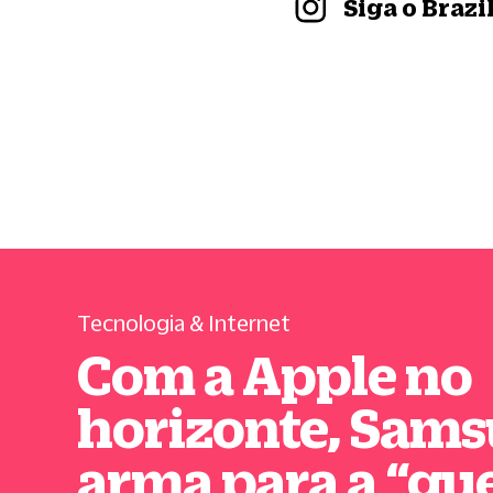
Siga o Braz
Tecnologia & Internet
Com a Apple no
horizonte, Sams
arma para a
“
gu