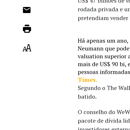
US$ 47 bilhões de 
v
rodada privada e um
pretendiam vender 
Há apenas um ano, 
Neumann que poder
valuation superior 
mais de US$ 90 bi, 
pessoas informadas
Times.
Segundo o The Wall 
batido. 
O conselho do WeWo
pacote de dívida li
investidores extern