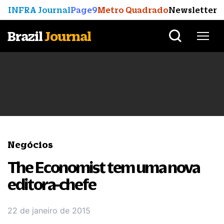
INFRA Journal
Page9
Metro Quadrado
Newsletter
Brazil
Journal
Negócios
The Economist tem uma nova
editora-chefe
22 de janeiro de 2015