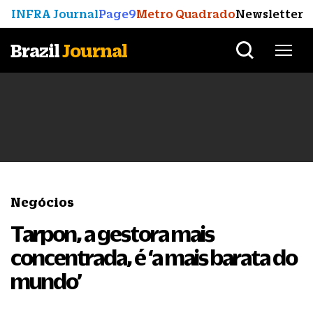
INFRA Journal
Page9
Metro Quadrado
Newsletter
Brazil
Journal
Negócios
Tarpon, a gestora mais
concentrada, é ‘a mais barata do
mundo’