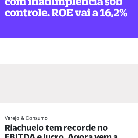
com inadimplência sob
controle. ROE vai a 16,2%
Varejo & Consumo
Riachuelo tem recorde no
EBITDA e lucro. Agora vem a