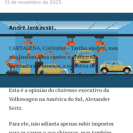
13 de novembro de 2025
André Jankavski
CARTAGENA, Colômbia – Tarifas ajudam, mas
não bastam. Para conter o avanço das
montadoras chinesas, a indústria sul-
americana precisa ser mais eficiente.
Esta é a opinião do
chairman
executivo da
Volkswagen na América do Sul, Alexander
Seitz.
Para ele, não adianta apenas subir impostos
para os carros e aço chineses, mas também