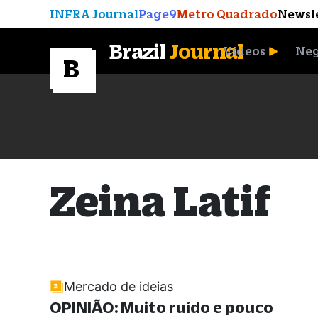
INFRA Journal
Page9
Metro Quadrado
Newsl
Brazil
Journal
Vídeos
Neg
A Moeda que Vingou
Zeina Latif
Mercado de ideias
OPINIÃO: Muito ruído e pouco