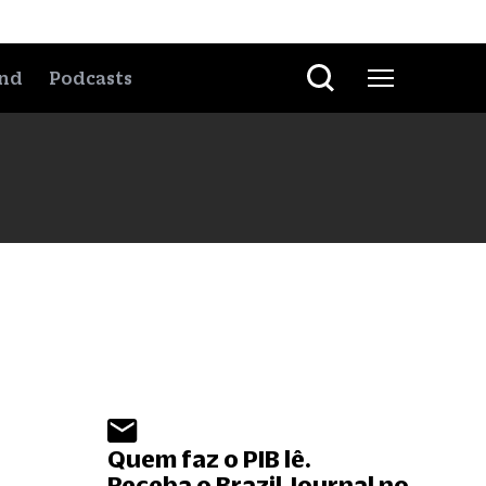
nd
Podcasts
Quem faz o PIB lê.
Receba o Brazil Journal no