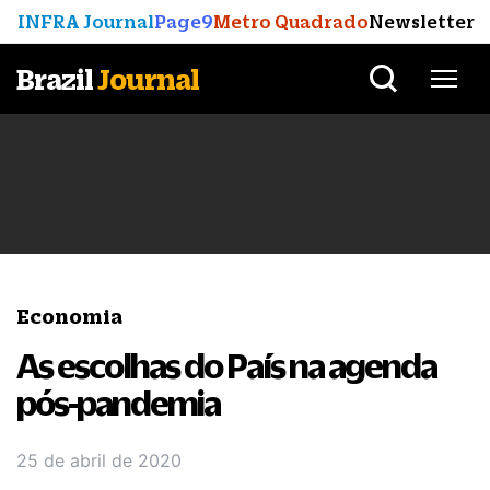
INFRA Journal
Page9
Metro Quadrado
Newsletter
Brazil
Journal
Economia
As escolhas do País na agenda
pós-pandemia
25 de abril de 2020