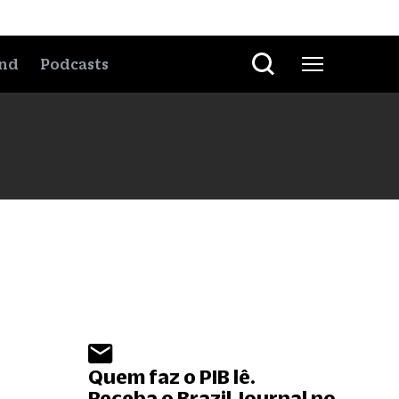
nd
Podcasts
Quem faz o PIB lê.
Receba o Brazil Journal no