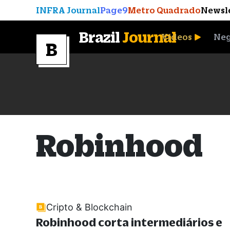
INFRA Journal
Page9
Metro Quadrado
Newsl
Brazil
Journal
Vídeos
Neg
A Moeda que Vingou
Robinhood
Cripto & Blockchain
Robinhood corta intermediários e