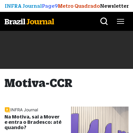
INFRA Journal
Page9
Metro Quadrado
Newsletter
Brazil
Journal
Motiva-CCR
INFRA Journal
Na Motiva, sai a Mover
e entra o Bradesco; até
quando?