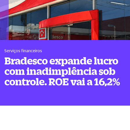
Serviços financeiros
Bradesco expande lucro
com inadimplência sob
controle. ROE vai a 16,2%