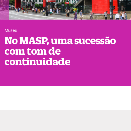
Museu
No MASP, uma sucessão
com tom de
continuidade