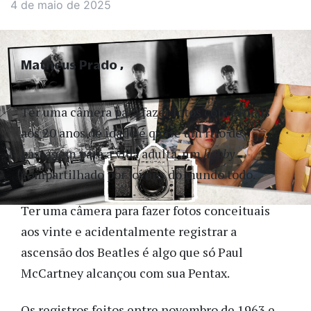
4 de maio de 2025
Matheus Prado
Ter uma câmera para fazer fotos conceituais
aos 20 anos de idade é quase um rito de
passagem para a vida adulta, um
hobby
compartilhado por jovens do mundo todo.
Ter uma câmera para fazer fotos conceituais
aos vinte e acidentalmente registrar a
ascensão dos Beatles é algo que só Paul
McCartney alcançou com sua Pentax.
Os registros feitos entre novembro de 1963 e