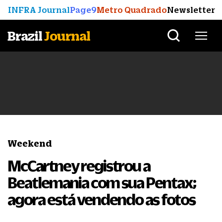
INFRA Journal
Page9
Metro Quadrado
Newsletter
Brazil
Journal
Weekend
McCartney registrou a
Beatlemania com sua Pentax;
agora está vendendo as fotos