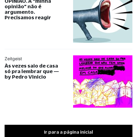
OPINIÃO. A
“
minha
opinião
”
não é
argumento.
Precisamos reagir
Zeitgeist
Às vezes saio de casa
só pra lembrar que —
by Pedro Vinicio
Ir para a página inicial