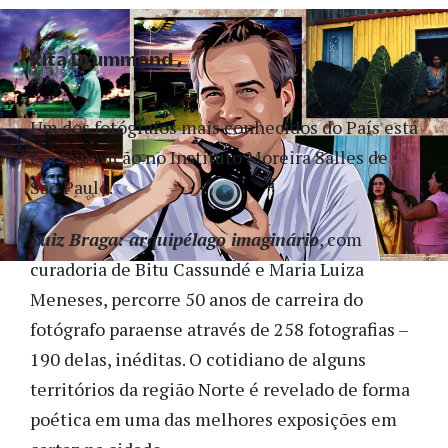
Rita Drummond
Um dos fotógrafos mais conhecidos do País está
em exposição no Instituto Moreira Salles de
São Paulo.
Luiz Braga: arquipélago imaginário
, com
curadoria de Bitu Cassundé e Maria Luiza
Meneses, percorre 50 anos de carreira do
fotógrafo paraense através de 258 fotografias –
190 delas, inéditas. O cotidiano de alguns
territórios da região Norte é revelado de forma
poética em uma das melhores exposições em