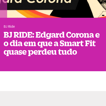
BJ Ride
BJ RIDE: Edgard Corona e
o dia em que a Smart Fit
quase perdeu tudo