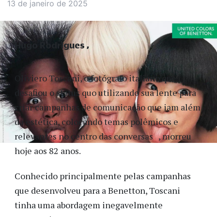
13 de janeiro de 2025
Hugo Rodrigues
Oliviero Toscani, o fotógrafo italiano que
desafiou o status quo utilizando sua lente para
criar campanhas de comunicação que iam além
da estética, colocando temas polêmicos e
relevantes no centro das conversas , morreu
hoje aos 82 anos.
Conhecido principalmente pelas campanhas
que desenvolveu para a Benetton, Toscani
tinha uma abordagem inegavelmente