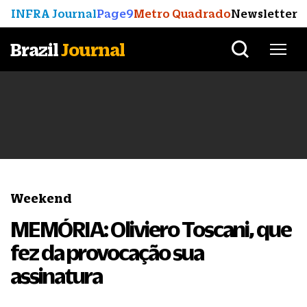
INFRA Journal
Page9
Metro Quadrado
Newsletter
Brazil
Journal
Weekend
MEMÓRIA: Oliviero Toscani, que
fez da provocação sua
assinatura