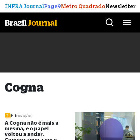
INFRA Journal
Page9
Metro Quadrado
Newsletter
Brazil
Journal
Cogna
Educação
A Cogna não é mais a
mesma, e o papel
voltou a andar.
Conversamos com o