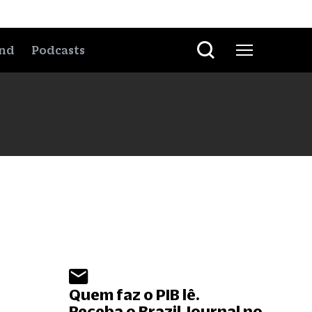
nd
Podcasts
Quem faz o PIB lê.
Receba o Brazil Journal no