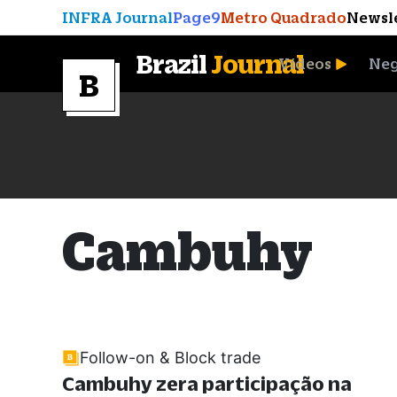
INFRA Journal
Page9
Metro Quadrado
Newsl
Brazil
Journal
Vídeos
Neg
A Moeda que Vingou
Cambuhy
Follow-on & Block trade
Cambuhy zera participação na