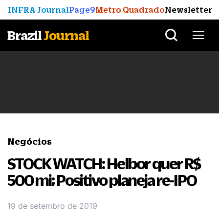
INFRA Journal
Page9
Metro Quadrado
Newsletter
Brazil
Journal
Negócios
STOCK WATCH: Helbor quer R$
500 mi; Positivo planeja re-IPO
19 de setembro de 2019