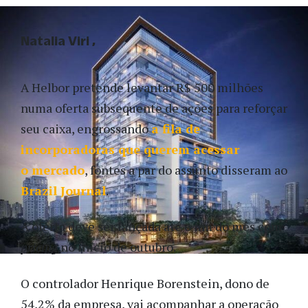
Natalia Viri
A Helbor pretende levantar R$ 500 milhões
numa oferta subsequente de ações para reforçar
seu caixa, engrossando
a fila de
incorporadoras que querem acessar
o mercado
, fontes a par do assunto disseram ao
Brazil Journal
.
A oferta deve ser lançada até o fim do mês com
pricing
no início de outubro.
O controlador Henrique Borenstein, dono de
54,2% da empresa, vai acompanhar a operação