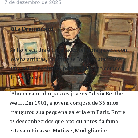
7 de dezembro de 2025
Rita Drummond
Se hoje em dia é desafiador ter uma galeria com
jovens artistas, imagine se “o galerista” fosse
uma mulher solteira, pobre e judia no começo
do século XX.
“Abram caminho para os jovens,” dizia Berthe
Weill. Em 1901, a jovem corajosa de 36 anos
inaugurou sua pequena galeria em Paris. Entre
os desconhecidos que apoiou antes da fama
estavam Picasso, Matisse, Modigliani e