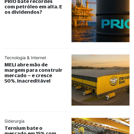
PRIO bate recordes
com petróleo em alta. E
os dividendos?
Tecnologia & Internet
MELI abre mão de
margem para construir
mercado – e cresce
50%. Inacreditável
Siderurgia
Ternium bate o
mercado em 15% com