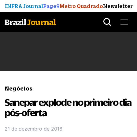
INFRA Journal
Page9
Metro Quadrado
Newsletter
Brazil
Journal
Negócios
Sanepar explode no primeiro dia
pós-oferta
21 de dezembro de 2016