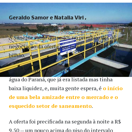
Geraldo Samor e Natalia Viri
A Sanepar subiu quase 5% no primeiro dia de
negociação da oferta que movimentou R$ 1,97
bilhão.
A oferta marcou o ‘re-IPO’ da companhia de
água do Paraná, que já era listada mas tinha
baixa liquidez, e, muita gente espera, é
o início
de uma bela amizade entre o mercado e o
esquecido setor de saneamento
.
A oferta foi precificada na segunda à noite a R$
9,50 — um pouco acima do piso do intervalo