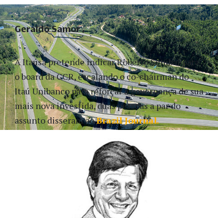
Geraldo Samor
A Itaúsa pretende indicar
Roberto Setúbal
para
o board da CCR, escalando o co-chairman do
Itaú Unibanco para reforçar a governança de sua
mais nova investida, duas pessoas a par do
assunto disseram ao
Brazil Journal.