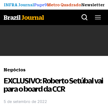
INFRA Journal
Page9
Metro Quadrado
Newsletter
Brazil
Journal
Negócios
EXCLUSIVO: Roberto Setúbal vai
para o board da CCR
5 de setembro de 2022