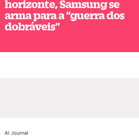
horizonte, Samsung se
arma para a
“
guerra dos
dobráveis
”
AI Journal