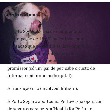
Pedro Arbex
A Porto Seguro acaba de comprar uma
participação de 13,5% na Petlove, numa
transação que permitirá às duas empresas
explorar conjuntamente o mercado de seguros
para cães e gatos — um nicho incipiente mas
promissor (só um ‘pai de pet’ sabe o custo de
internar o bichinho no hospital).
A transação não envolveu dinheiro.
A Porto Seguro aportou na Petlove sua operação
de seguros para pets, a ‘Health for Pet’, que