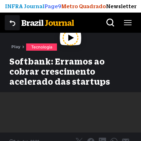
INFRA Journal
Page9
Metro Quadrado
Newsletter
Brazil
Journal
Play
Tecnologia
Softbank: Erramos ao
cobrar crescimento
acelerado das startups