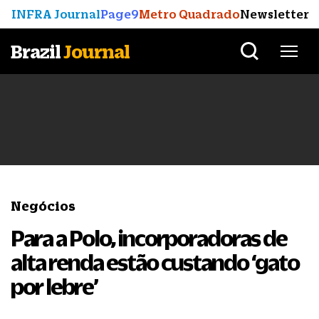
INFRA Journal
Page9
Metro Quadrado
Newsletter
Brazil
Journal
Negócios
Para a Polo, incorporadoras de
alta renda estão custando ‘gato
por lebre’