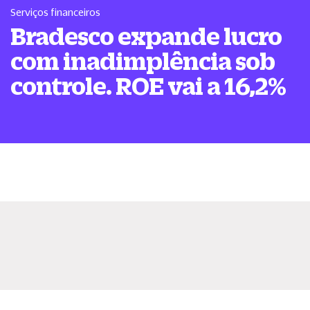
Serviços financeiros
Bradesco expande lucro
com inadimplência sob
controle. ROE vai a 16,2%