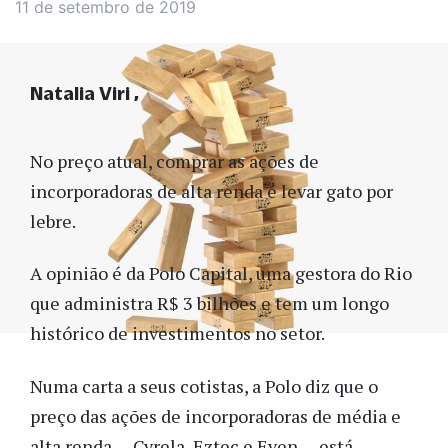
11 de setembro de 2019
Natalia Viri
No preço atual, comprar as ações de
incorporadoras de alta renda é levar gato por
lebre.
A opinião é da Polo Capital, uma gestora do Rio
que administra R$ 3 bilhões e tem um longo
histórico de investimentos no setor.
Numa carta a seus cotistas, a Polo diz que o
preço das ações de incorporadoras de média e
alta renda — Cyrela, Eztec e Even — está