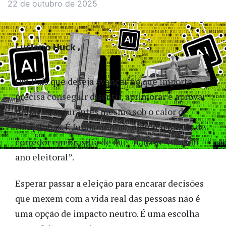
22 de outubro de 2025
Luciano Huck
Um País que deseja avançar no que importa
precisa conseguir discutir, aprimorar e aprovar
temas estruturantes mesmo sob o calor de
campanhas. É fundamental superar o ditado de
corredor em Brasília de que “nada se vota em
ano eleitoral”.
Esperar passar a eleição para encarar decisões
que mexem com a vida real das pessoas não é
uma opção de impacto neutro. É uma escolha