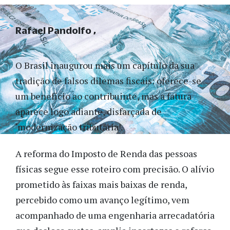
Rafael Pandolfo
O Brasil inaugurou mais um capítulo da sua
tradição de falsos dilemas fiscais: oferece-se
um benefício ao contribuinte, mas a fatura
aparece logo adiante, disfarçada de
‘modernização tributária’.
A reforma do Imposto de Renda das pessoas
físicas segue esse roteiro com precisão. O alívio
prometido às faixas mais baixas de renda,
percebido como um avanço legítimo, vem
acompanhado de uma engenharia arrecadatória