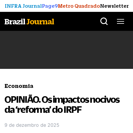
INFRA Journal
Page9
Metro Quadrado
Newsletter
Brazil
Journal
Economia
OPINIÃO. Os impactos nocivos
da ‘reforma’ do IRPF
9 de dezembro de 2025