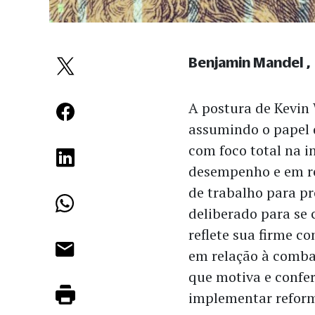
Benjamin Mandel
A postura de Kevin
assumindo o papel
com foco total na in
desempenho e em re
de trabalho para p
deliberado para se
reflete sua firme c
em relação à combat
que motiva e confer
implementar refor