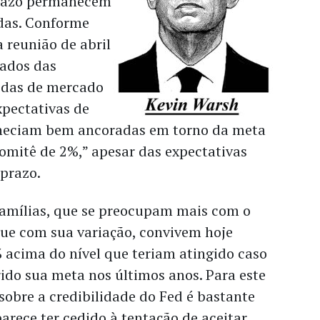
prazo permanecem
das. Conforme
a reunião de abril
tados das
idas de mercado
xpectativas de
neciam bem ancoradas em torno da meta
omitê de 2%,” apesar das expectativas
 prazo.
 famílias, que se preocupam mais com o
que com sua variação, convivem hoje
 acima do nível que teriam atingido caso
ido sua meta nos últimos anos. Para este
sobre a credibilidade do Fed é bastante
arece ter cedido à tentação de aceitar