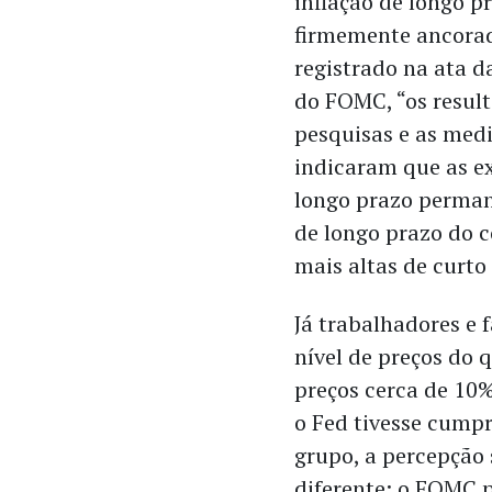
inflação de longo 
firmemente ancora
registrado na ata d
do FOMC, “os resul
pesquisas e as med
indicaram que as e
longo prazo perma
de longo prazo do c
mais altas de curto
Já trabalhadores e
nível de preços do 
preços cerca de 10%
o Fed tivesse cumpr
grupo, a percepção 
diferente: o FOMC p