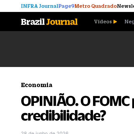
INFRA Journal
Page9
Metro Quadrado
Newsl
Brazil
Journal
Vídeos
Neg
A Moeda que Vingou
Economia
OPINIÃO. O FOMC 
credibilidade?
28 de junho de 2026