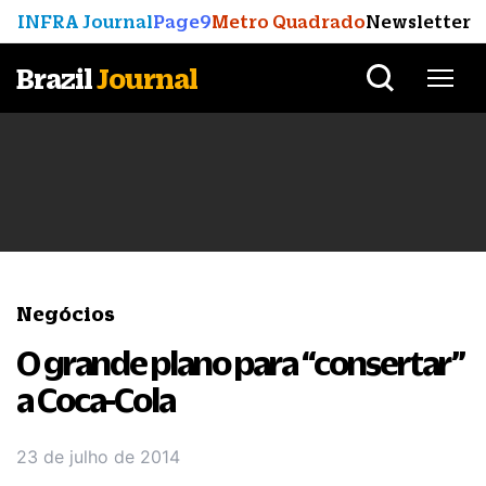
INFRA Journal
Page9
Metro Quadrado
Newsletter
Brazil
Journal
Negócios
O grande plano para “consertar”
a Coca-Cola
23 de julho de 2014