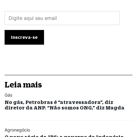
Leia mais
Gás
No gás, Petrobras é “atravessadora”, diz
diretor da ANP. “Não somos ONG,” diz Magda
Agronegócio
O novo sócio da JBS: o governo da Indonésia