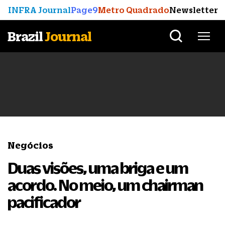
INFRA Journal
Page9
Metro Quadrado
Newsletter
Brazil
Journal
Negócios
Duas visões, uma briga e um
acordo. No meio, um chairman
pacificador