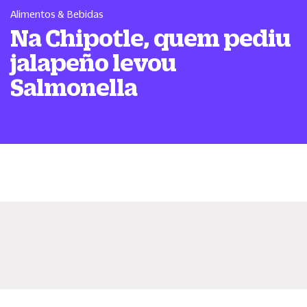
Alimentos & Bebidas
Na Chipotle, quem pediu
jalapeño levou
Salmonella