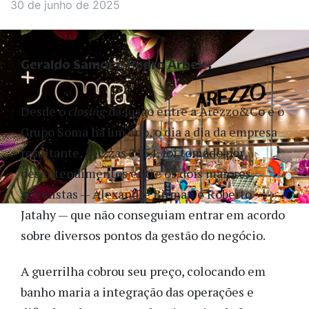
30 de junho de 2025
Geraldo Samor e Pedro Arbex
Desde o
closing
da fusão entre a Arezzo&Co e o
Grupo Soma há um ano, o dia a dia da empresa
resultante, a Azzas 2154, foi tomado por
desentendimentos entre os dois maiores
acionistas — Alexandre Birman e Roberto
Jatahy — que não conseguiam entrar em acordo
sobre diversos pontos da gestão do negócio.
A guerrilha cobrou seu preço, colocando em
banho maria a integração das operações e