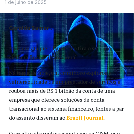
1 de julho de 2025
Geraldo Samor
Mais um ataque cibernético tira o sono do
sistema financeiro nacional.
Na tarde de hoje, um criminoso explorou a
vulnerabilidade de um prestador de serviços e
roubou mais de R$ 1 bilhão da conta de uma
empresa que oferece soluções de conta
transacional ao sistema financeiro, fontes a par
do assunto disseram ao
Brazil Journal
.
O assalto cibernético aconteceu na C&M, que