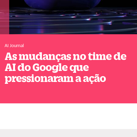
AI Journal
As mudanças no time de
AI do Google que
pressionaram a ação