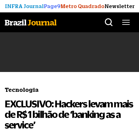
INFRA Journal
Page9
Metro Quadrado
Newsletter
Brazil
Journal
Tecnologia
EXCLUSIVO: Hackers levam mais
de R$ 1 bilhão de ‘banking as a
service’