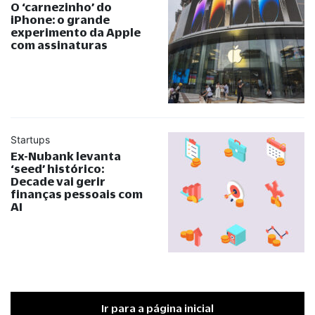
O ‘carnezinho’ do
iPhone: o grande
experimento da Apple
com assinaturas
Startups
Ex-Nubank levanta
‘seed’ histórico:
Decade vai gerir
finanças pessoais com
AI
Ir para a página inicial