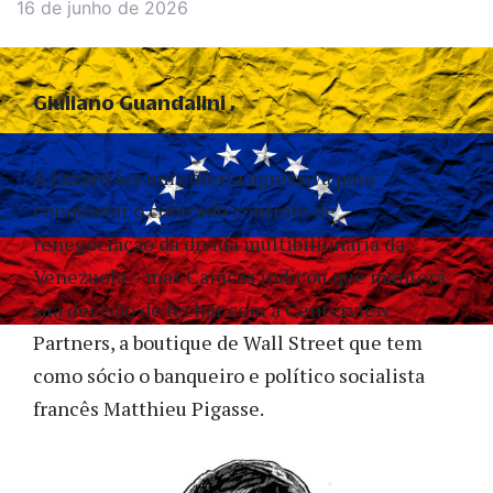
16 de junho de 2026
Giuliano Guandalini
A Lazard fez uma oferta agressiva para
conquistar o cobiçado contrato de
renegociação da dívida multibilionária da
Venezuela – mas Caracas indicou que manterá
sua decisão de fechar com a Centerview
Partners, a boutique de Wall Street que tem
como sócio o banqueiro e político socialista
francês Matthieu Pigasse.