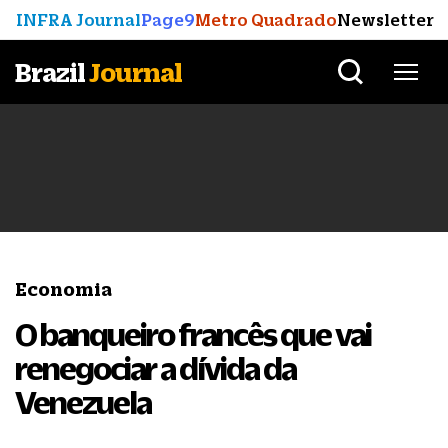
INFRA Journal
Page9
Metro Quadrado
Newsletter
Brazil
Journal
Economia
O banqueiro francês que vai
renegociar a dívida da
Venezuela