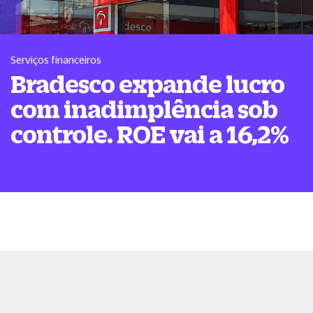
Serviços financeiros
Bradesco expande lucro
com inadimplência sob
controle. ROE vai a 16,2%