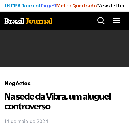
INFRA Journal
Page9
Metro Quadrado
Newsletter
Brazil
Journal
Negócios
Na sede da Vibra, um aluguel
controverso
14 de maio de 2024