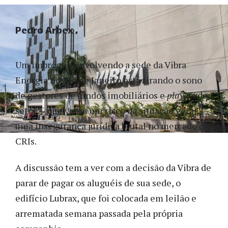
Pedro Arbex
Um imbróglio envolvendo a sede da Vibra
Energia no Rio de Janeiro está tirando o sono
de gestores de fundos imobiliários e
players
do
setor — que veem um risco da situação gerar
uma insegurança jurídica brutal no mercado de
CRIs.
A discussão tem a ver com a decisão da Vibra de
parar de pagar os aluguéis de sua sede, o
edifício Lubrax, que foi colocada em leilão e
arrematada semana passada pela própria