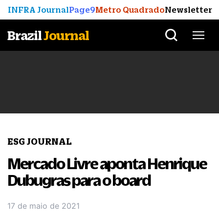
INFRA Journal
Page9
Metro Quadrado
Newsletter
Brazil
Journal
ESG JOURNAL
Mercado Livre aponta Henrique
Dubugras para o board
17 de maio de 2021