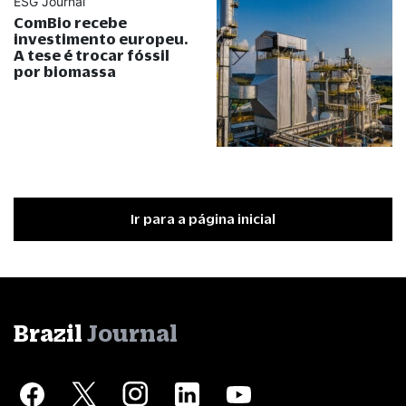
ESG Journal
ComBio recebe
investimento europeu.
A tese é trocar fóssil
por biomassa
Ir para a página inicial
Brazil
Journal